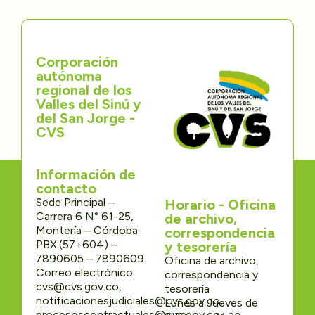
Corporación
autónoma
regional de los
Valles del Sinú y
del San Jorge -
CVS
Información de
contacto
Sede Principal –
Horario - Oficina
Carrera 6 N° 61-25,
de archivo,
Montería – Córdoba
correspondencia
PBX:(57+604) –
y tesorería
7890605 – 7890609
Oficina de archivo,
Correo electrónico:
correspondencia y
cvs@cvs.gov.co,
tesorería
notificacionesjudiciales@cvs.gov.co,
Lunes a Jueves de
procesoscontractuales@cvs.gov.co