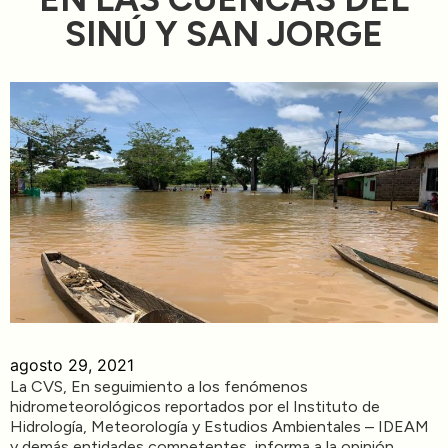
Directorios
SINÚ Y SAN JORGE
Transparencia
Servcio al Ciudadano
Participa
Trámites y Servicios
Contáctenos
agosto 29, 2021
La CVS, En seguimiento a los fenómenos
hidrometeorológicos reportados por el Instituto de
Hidrología, Meteorología y Estudios Ambientales – IDEAM
y demás entidades competentes, informa a la opinión