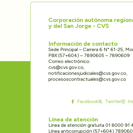
Corporación autónoma regional
y del San Jorge - CVS
Información de contacto
Sede Principal – Carrera 6 N° 61-25, M
PBX:(57+604) – 7890605 – 7890609
Correo electrónico:
cvs@cvs.gov.co,
notificacionesjudiciales@cvs.gov.co,
procesoscontractuales@cvs.gov.co
Facebook
Twitter
In
Línea de atención
Linea de atención gratuita 01 8000 91
Línea anticorrupción (57+604) 78906