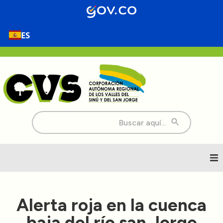
ES
Buscar:
Inicio
Alerta roja en la cuenca
Nosotros
baja del río san Jorge