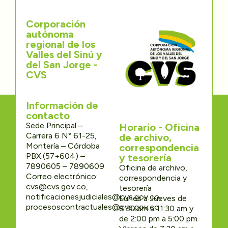
Corporación
autónoma
regional de los
Valles del Sinú y
del San Jorge -
CVS
Información de
contacto
Sede Principal –
Horario - Oficina
Carrera 6 N° 61-25,
de archivo,
Montería – Córdoba
correspondencia
PBX:(57+604) –
y tesorería
7890605 – 7890609
Oficina de archivo,
Correo electrónico:
correspondencia y
cvs@cvs.gov.co,
tesorería
notificacionesjudiciales@cvs.gov.co,
Lunes a Jueves de
procesoscontractuales@cvs.gov.co
8:30 am a 11:30 am y
de 2:00 pm a 5:00 pm