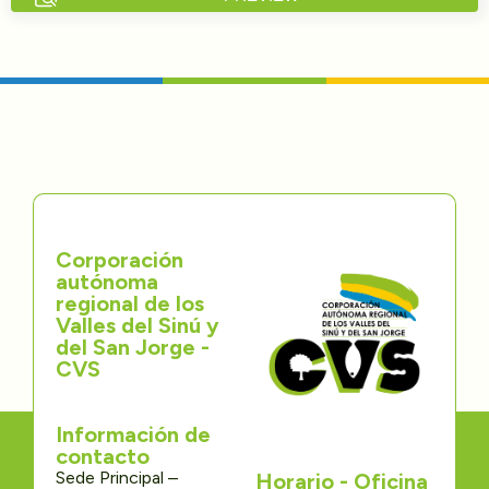
Directorios
Transparencia
Servcio al Ciudadano
Participa
Corporación
Trámites y Servicios
autónoma
regional de los
Contáctenos
Valles del Sinú y
del San Jorge -
CVS
Información de
contacto
Sede Principal –
Horario - Oficina