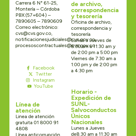
Carrera 6 N° 61-25,
de archivo,
Montería – Córdoba
correspondencia
PBX:(57+604) –
y tesorería
7890605 – 7890609
Oficina de archivo,
Correo electrónico:
correspondencia y
cvs@cvs.gov.co,
tesorería
notificacionesjudiciales@cvs.gov.co,
Lunes a Jueves de
procesoscontractuales@cvs.gov.co
8:30 am a 11:30 am y
de 2:00 pm a 5:00 pm
Viernes de 7:30 am a
1:00 pm y de 2:00 pm
Facebook
a 4:30 pm
Twitter
Instagram
YouTube
Horario -
Expedición de
SUNL-
Línea de
Salvoconductos
atención
Únicos
Linea de atención
Nacionales
gratuita 01 8000 91
Lunes a Jueves
4808
de8:30 am a 11:30 am
Línea anticorrupción