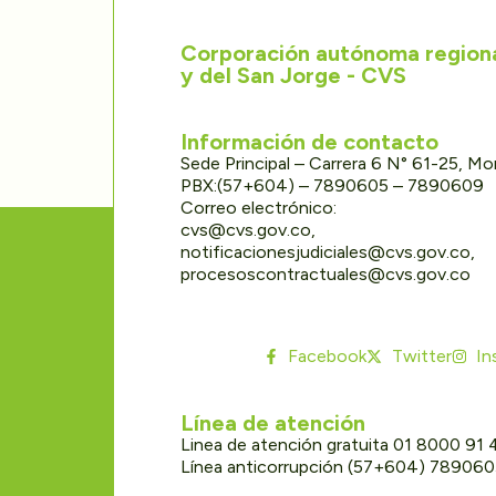
Corporación autónoma regional
y del San Jorge - CVS
Información de contacto
Sede Principal – Carrera 6 N° 61-25, M
PBX:(57+604) – 7890605 – 7890609
Correo electrónico:
cvs@cvs.gov.co,
notificacionesjudiciales@cvs.gov.co,
procesoscontractuales@cvs.gov.co
Facebook
Twitter
In
Línea de atención
Linea de atención gratuita 01 8000 91
Línea anticorrupción (57+604) 78906