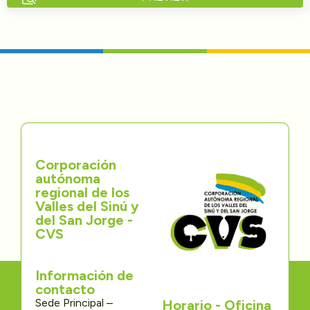
Directorios
Transparencia
Servcio al Ciudadano
Participa
Corporación
Trámites y Servicios
autónoma
regional de los
Contáctenos
Valles del Sinú y
del San Jorge -
CVS
Información de
contacto
Sede Principal –
Horario - Oficina