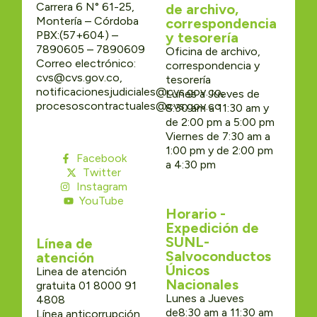
Carrera 6 N° 61-25,
de archivo,
Montería – Córdoba
correspondencia
PBX:(57+604) –
y tesorería
7890605 – 7890609
Oficina de archivo,
Correo electrónico:
correspondencia y
cvs@cvs.gov.co,
tesorería
notificacionesjudiciales@cvs.gov.co,
Lunes a Jueves de
procesoscontractuales@cvs.gov.co
8:30 am a 11:30 am y
de 2:00 pm a 5:00 pm
Viernes de 7:30 am a
1:00 pm y de 2:00 pm
Facebook
a 4:30 pm
Twitter
Instagram
YouTube
Horario -
Expedición de
SUNL-
Línea de
Salvoconductos
atención
Únicos
Linea de atención
Nacionales
gratuita 01 8000 91
Lunes a Jueves
4808
de8:30 am a 11:30 am
Línea anticorrupción