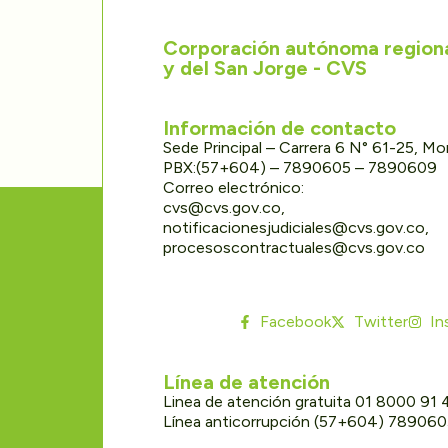
Corporación autónoma regional
y del San Jorge - CVS
Información de contacto
Sede Principal – Carrera 6 N° 61-25, M
PBX:(57+604) – 7890605 – 7890609
Correo electrónico:
cvs@cvs.gov.co,
notificacionesjudiciales@cvs.gov.co,
procesoscontractuales@cvs.gov.co
Facebook
Twitter
In
Línea de atención
Linea de atención gratuita 01 8000 91
Línea anticorrupción (57+604) 78906