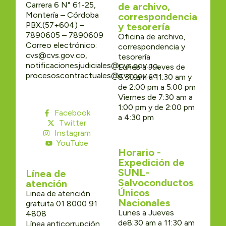
Carrera 6 N° 61-25,
de archivo,
Montería – Córdoba
correspondencia
PBX:(57+604) –
y tesorería
7890605 – 7890609
Oficina de archivo,
Correo electrónico:
correspondencia y
cvs@cvs.gov.co,
tesorería
notificacionesjudiciales@cvs.gov.co,
Lunes a Jueves de
procesoscontractuales@cvs.gov.co
8:30 am a 11:30 am y
de 2:00 pm a 5:00 pm
Viernes de 7:30 am a
1:00 pm y de 2:00 pm
Facebook
a 4:30 pm
Twitter
Instagram
YouTube
Horario -
Expedición de
SUNL-
Línea de
Salvoconductos
atención
Únicos
Linea de atención
Nacionales
gratuita 01 8000 91
Lunes a Jueves
4808
de8:30 am a 11:30 am
Línea anticorrupción