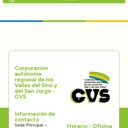
Directorios
Transparencia
Servcio al Ciudadano
Participa
Corporación
Trámites y Servicios
autónoma
regional de los
Contáctenos
Valles del Sinú y
del San Jorge -
CVS
Información de
contacto
Sede Principal –
Horario - Oficina