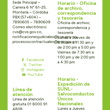
Sede Principal –
Horario - Oficina
Carrera 6 N° 61-25,
de archivo,
Montería – Córdoba
correspondencia
PBX:(57+604) –
y tesorería
7890605 – 7890609
Oficina de archivo,
Correo electrónico:
correspondencia y
cvs@cvs.gov.co,
tesorería
notificacionesjudiciales@cvs.gov.co,
Lunes a Jueves de
procesoscontractuales@cvs.gov.co
8:30 am a 11:30 am y
de 2:00 pm a 5:00 pm
Viernes de 7:30 am a
1:00 pm y de 2:00 pm
Facebook
a 4:30 pm
Twitter
Instagram
YouTube
Horario -
Expedición de
SUNL-
Línea de
Salvoconductos
atención
Únicos
Linea de atención
Nacionales
gratuita 01 8000 91
Lunes a Jueves
4808