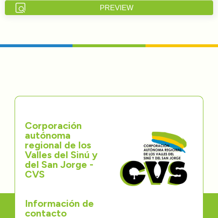
PREVIEW
Directorios
Transparencia
Servcio al Ciudadano
Participa
Trámites y Servicios
Corporación
autónoma
Contáctenos
regional de los
Valles del Sinú y
del San Jorge -
CVS
Información de
contacto