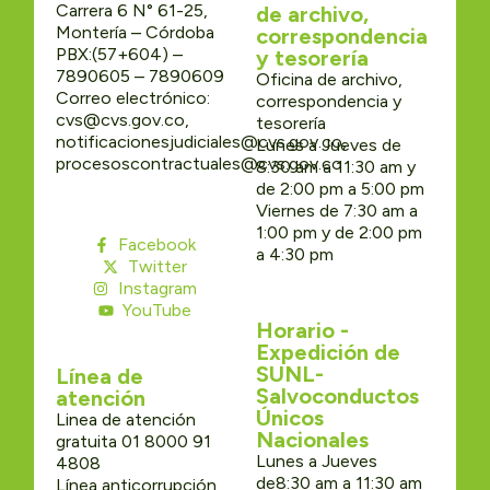
Carrera 6 N° 61-25,
de archivo,
Montería – Córdoba
correspondencia
PBX:(57+604) –
y tesorería
7890605 – 7890609
Oficina de archivo,
Correo electrónico:
correspondencia y
cvs@cvs.gov.co,
tesorería
notificacionesjudiciales@cvs.gov.co,
Lunes a Jueves de
procesoscontractuales@cvs.gov.co
8:30 am a 11:30 am y
de 2:00 pm a 5:00 pm
Viernes de 7:30 am a
1:00 pm y de 2:00 pm
Facebook
a 4:30 pm
Twitter
Instagram
YouTube
Horario -
Expedición de
SUNL-
Línea de
Salvoconductos
atención
Únicos
Linea de atención
Nacionales
gratuita 01 8000 91
Lunes a Jueves
4808
de8:30 am a 11:30 am
Línea anticorrupción