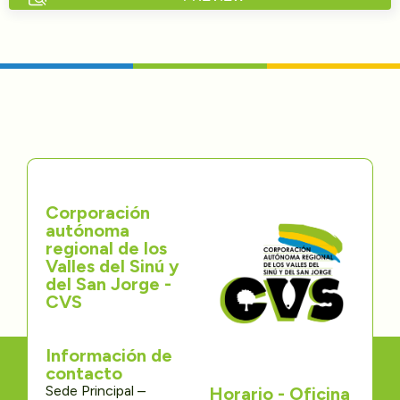
Directorios
Transparencia
Servcio al Ciudadano
Participa
Corporación
Trámites y Servicios
autónoma
regional de los
Contáctenos
Valles del Sinú y
del San Jorge -
CVS
Información de
contacto
Sede Principal –
Horario - Oficina