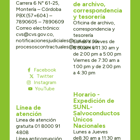
Carrera 6 N° 61-25,
de archivo,
Montería – Córdoba
correspondencia
PBX:(57+604) –
y tesorería
7890605 – 7890609
Oficina de archivo,
Correo electrónico:
correspondencia y
cvs@cvs.gov.co,
tesorería
notificacionesjudiciales@cvs.gov.co,
Lunes a Jueves de
procesoscontractuales@cvs.gov.co
8:30 am a 11:30 am y
de 2:00 pm a 5:00 pm
Viernes de 7:30 am a
1:00 pm y de 2:00 pm
Facebook
a 4:30 pm
Twitter
Instagram
YouTube
Horario -
Expedición de
SUNL-
Línea de
Salvoconductos
atención
Únicos
Linea de atención
Nacionales
gratuita 01 8000 91
Lunes a Jueves
4808
de8:30 am a 11:30 am
Línea anticorrupción