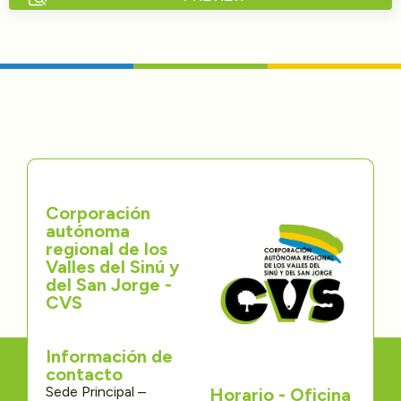
Directorios
Transparencia
Servcio al Ciudadano
Participa
Corporación
Trámites y Servicios
autónoma
regional de los
Contáctenos
Valles del Sinú y
del San Jorge -
CVS
Información de
contacto
Sede Principal –
Horario - Oficina