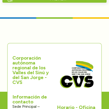
Directorios
Transparencia
Servcio al Ciudadano
Participa
Corporación
Trámites y Servicios
autónoma
regional de los
Contáctenos
Valles del Sinú y
del San Jorge -
CVS
Información de
contacto
Sede Principal –
Horario - Oficina