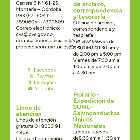
Carrera 6 N° 61-25,
de archivo,
Montería – Córdoba
correspondencia
PBX:(57+604) –
y tesorería
7890605 – 7890609
Oficina de archivo,
Correo electrónico:
correspondencia y
cvs@cvs.gov.co,
tesorería
notificacionesjudiciales@cvs.gov.co,
Lunes a Jueves de
procesoscontractuales@cvs.gov.co
8:30 am a 11:30 am y
de 2:00 pm a 5:00 pm
Viernes de 7:30 am a
1:00 pm y de 2:00 pm
Facebook
a 4:30 pm
Twitter
Instagram
YouTube
Horario -
Expedición de
SUNL-
Línea de
Salvoconductos
atención
Únicos
Linea de atención
Nacionales
gratuita 01 8000 91
Lunes a Jueves
4808
de8:30 am a 11:30 am
Línea anticorrupción