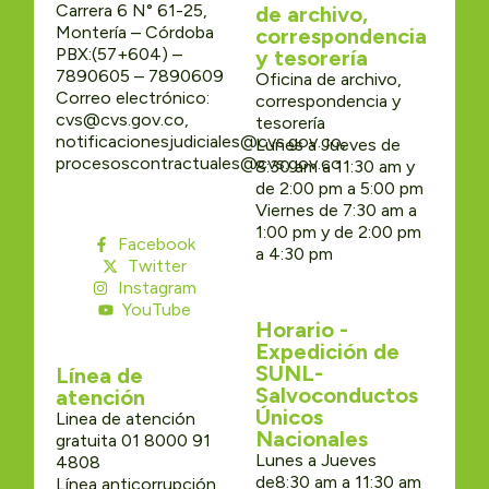
Carrera 6 N° 61-25,
de archivo,
Montería – Córdoba
correspondencia
PBX:(57+604) –
y tesorería
7890605 – 7890609
Oficina de archivo,
Correo electrónico:
correspondencia y
cvs@cvs.gov.co,
tesorería
notificacionesjudiciales@cvs.gov.co,
Lunes a Jueves de
procesoscontractuales@cvs.gov.co
8:30 am a 11:30 am y
de 2:00 pm a 5:00 pm
Viernes de 7:30 am a
1:00 pm y de 2:00 pm
Facebook
a 4:30 pm
Twitter
Instagram
YouTube
Horario -
Expedición de
SUNL-
Línea de
Salvoconductos
atención
Únicos
Linea de atención
Nacionales
gratuita 01 8000 91
Lunes a Jueves
4808
de8:30 am a 11:30 am
Línea anticorrupción