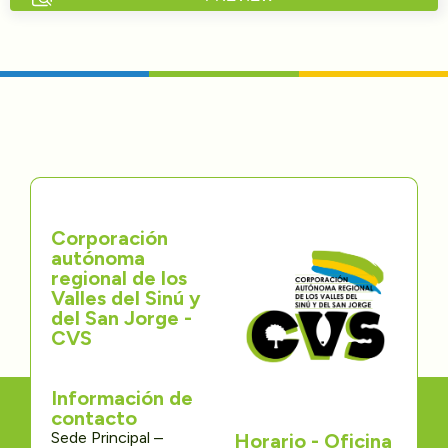
Directorios
Transparencia
Servcio al Ciudadano
Participa
Corporación
Trámites y Servicios
autónoma
regional de los
Contáctenos
Valles del Sinú y
del San Jorge -
CVS
Información de
contacto
Sede Principal –
Horario - Oficina