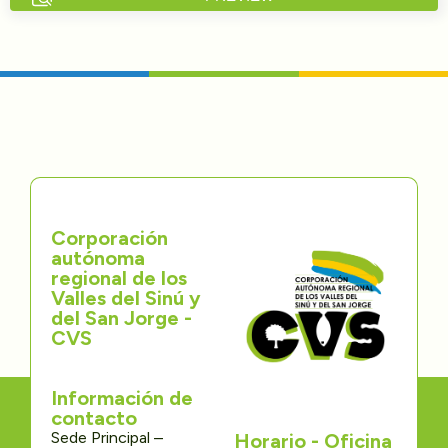
Directorios
Transparencia
Servcio al Ciudadano
Participa
Corporación
Trámites y Servicios
autónoma
regional de los
Contáctenos
Valles del Sinú y
del San Jorge -
CVS
Información de
contacto
Sede Principal –
Horario - Oficina