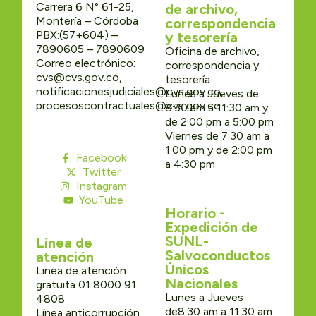
Carrera 6 N° 61-25,
de archivo,
Montería – Córdoba
correspondencia
PBX:(57+604) –
y tesorería
7890605 – 7890609
Oficina de archivo,
Correo electrónico:
correspondencia y
cvs@cvs.gov.co,
tesorería
notificacionesjudiciales@cvs.gov.co,
Lunes a Jueves de
procesoscontractuales@cvs.gov.co
8:30 am a 11:30 am y
de 2:00 pm a 5:00 pm
Viernes de 7:30 am a
1:00 pm y de 2:00 pm
Facebook
a 4:30 pm
Twitter
Instagram
YouTube
Horario -
Expedición de
SUNL-
Línea de
Salvoconductos
atención
Únicos
Linea de atención
Nacionales
gratuita 01 8000 91
Lunes a Jueves
4808
de8:30 am a 11:30 am
Línea anticorrupción