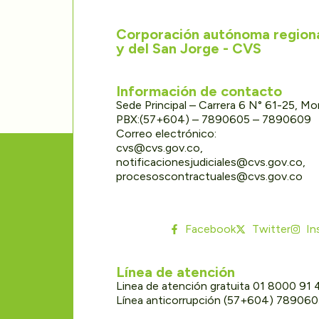
Corporación autónoma regional
y del San Jorge - CVS
Información de contacto
Sede Principal – Carrera 6 N° 61-25, M
PBX:(57+604) – 7890605 – 7890609
Correo electrónico:
cvs@cvs.gov.co,
notificacionesjudiciales@cvs.gov.co,
procesoscontractuales@cvs.gov.co
Facebook
Twitter
In
Línea de atención
Linea de atención gratuita 01 8000 91
Línea anticorrupción (57+604) 78906