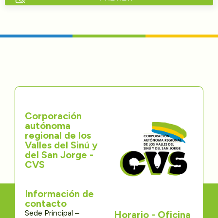
Directorios
Transparencia
Servcio al Ciudadano
Participa
Corporación
Trámites y Servicios
autónoma
regional de los
Contáctenos
Valles del Sinú y
del San Jorge -
CVS
Información de
contacto
Sede Principal –
Horario - Oficina