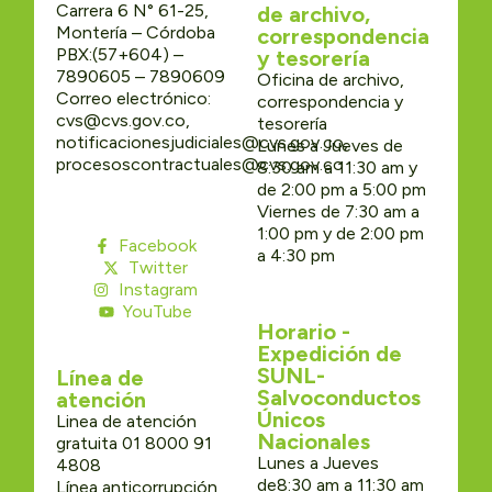
Carrera 6 N° 61-25,
de archivo,
Montería – Córdoba
correspondencia
PBX:(57+604) –
y tesorería
7890605 – 7890609
Oficina de archivo,
Correo electrónico:
correspondencia y
cvs@cvs.gov.co,
tesorería
notificacionesjudiciales@cvs.gov.co,
Lunes a Jueves de
procesoscontractuales@cvs.gov.co
8:30 am a 11:30 am y
de 2:00 pm a 5:00 pm
Viernes de 7:30 am a
1:00 pm y de 2:00 pm
Facebook
a 4:30 pm
Twitter
Instagram
YouTube
Horario -
Expedición de
SUNL-
Línea de
Salvoconductos
atención
Únicos
Linea de atención
Nacionales
gratuita 01 8000 91
Lunes a Jueves
4808
de8:30 am a 11:30 am
Línea anticorrupción