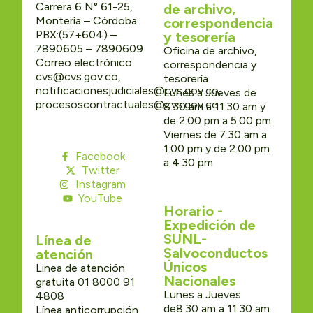
Carrera 6 N° 61-25,
de archivo,
Montería – Córdoba
correspondencia
PBX:(57+604) –
y tesorería
7890605 – 7890609
Oficina de archivo,
Correo electrónico:
correspondencia y
cvs@cvs.gov.co,
tesorería
notificacionesjudiciales@cvs.gov.co,
Lunes a Jueves de
procesoscontractuales@cvs.gov.co
8:30 am a 11:30 am y
de 2:00 pm a 5:00 pm
Viernes de 7:30 am a
1:00 pm y de 2:00 pm
Facebook
a 4:30 pm
Twitter
Instagram
YouTube
Horario -
Expedición de
SUNL-
Línea de
Salvoconductos
atención
Únicos
Linea de atención
Nacionales
gratuita 01 8000 91
Lunes a Jueves
4808
de8:30 am a 11:30 am
Línea anticorrupción