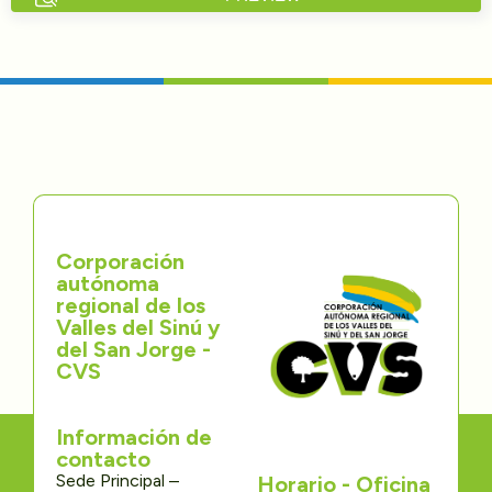
Directorios
Transparencia
Servcio al Ciudadano
Participa
Corporación
Trámites y Servicios
autónoma
regional de los
Contáctenos
Valles del Sinú y
del San Jorge -
CVS
Información de
contacto
Sede Principal –
Horario - Oficina